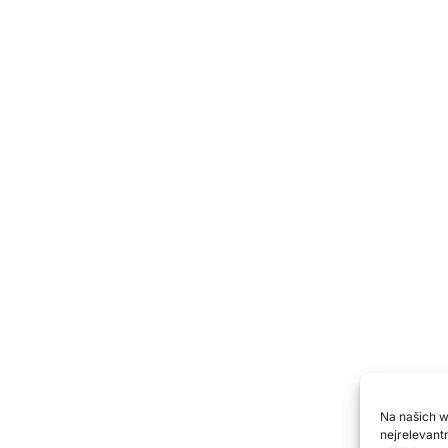
e
O nás
Historie
Blog
lavání
Trenéři & cvičitelé
Valná hromada
Plavecká statistika
Na našich 
Zásady používání souborů
nejrelevant