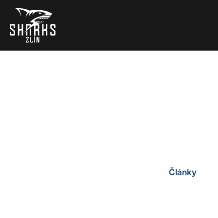
Žraloci zlepšov
rekordy v Uher
Články
20 září, 2020