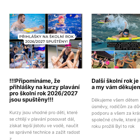
!!!Připomínáme, že
Další školní rok j
přihlášky na kurzy plavání
a my vám děkuje
pro školní rok 2026/2027
jsou spuštěny!!!
Děkujeme všem dětem z
úsměvy, rodičům za dů
Kurzy jsou vhodné pro děti, které
podporu a všem za krá
se chtějí v plavání posouvat dál,
společné chvíle, které
získat lepší jistotu ve vodě, naučit
roku prožili Byl to rok
se správné technice a zažít radost
z