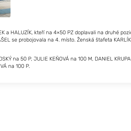
 a HALUZÍK, kteří na 4×50 PZ doplavali na druhé pozic
L se probojovala na 4. místo. Ženská štafeta KARLÍ
LUDSKÝ na 50 P, JULIE KEŇOVÁ na 100 M, DANIEL KRUPA
VÁ na 100 P.