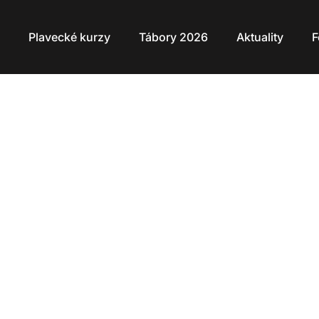
Plavecké kurzy
Tábory 2026
Aktuality
F
ali osobní
ském Brodě