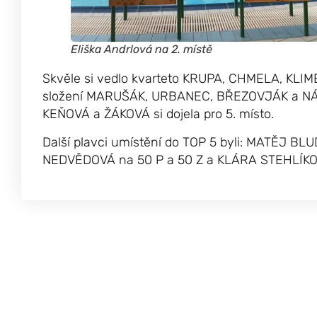
Eliška Andrlová na 2. místě
Skvěle si vedlo kvarteto KRUPA, CHMELA, KLIMEK
složení MARUŠÁK, URBANEC, BŘEZOVJÁK a NÁŠE
KEŇOVÁ a ŽÁKOVÁ si dojela pro 5. místo.
Další plavci umístění do TOP 5 byli: MATĚJ B
NEDVĚDOVÁ na 50 P a 50 Z a KLÁRA STEHLÍKO