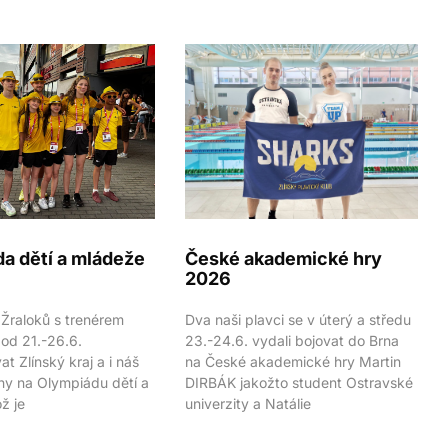
a dětí a mládeže
České akademické hry
2026
 Žraloků s trenérem
Dva naši plavci se v úterý a středu
 od 21.-26.6.
23.-24.6. vydali bojovat do Brna
t Zlínský kraj a i náš
na České akademické hry Martin
hy na Olympiádu dětí a
DIRBÁK jakožto student Ostravské
ž je
univerzity a Natálie