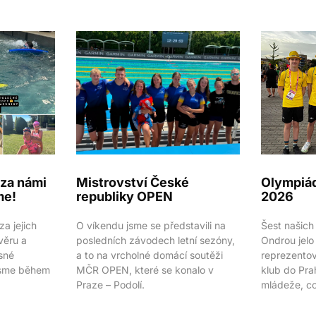
e za námi
Mistrovství České
Olympiád
me!
republiky OPEN
2026
a jejich
O víkendu jsme se představili na
Šest našich
věru a
posledních závodech letní sezóny,
Ondrou jelo
sné
a to na vrcholné domácí soutěži
reprezentova
 jsme během
MČR OPEN, které se konalo v
klub do Pra
Praze – Podolí.
mládeže, co