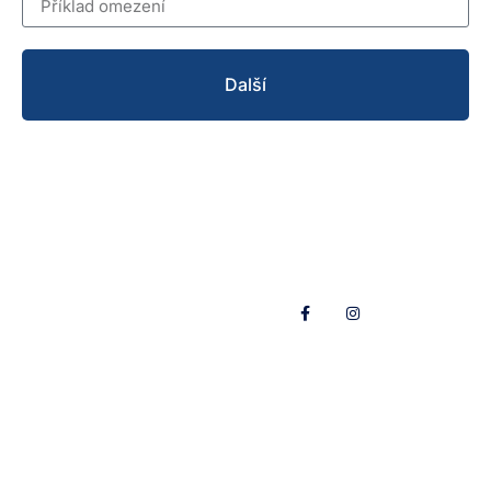
Další
Přípravka
Informace
Pro
O nás
Sleduj nás
rodiče
Přihlášky
Historie
Přihlášky
Tábory
Blog
Aktuality
Trenéři &
Sportovní
cvičitelé
plavání
Valná
Kontakty
hromada