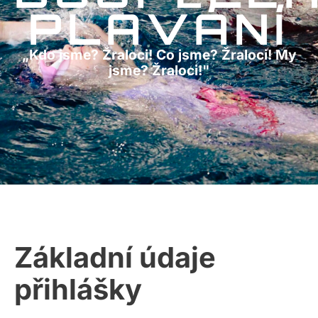
PLAVÁNÍ
„Kdo jsme? Žraloci! Co jsme? Žraloci! My
jsme? Žraloci!"
Základní údaje
přihlášky