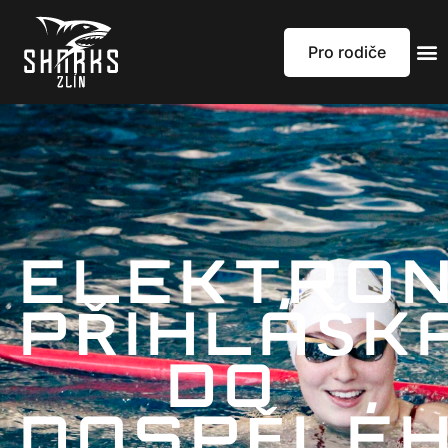
Pro rodiče
ELEKTRON
PŘIHLÁŠK
DO
DOSPĚLÉ