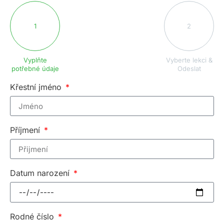
1
2
Vyplňte
Vyberte lekci &
potřebné údaje
Odeslat
Křestní jméno
Příjmení
Datum narození
Rodné číslo