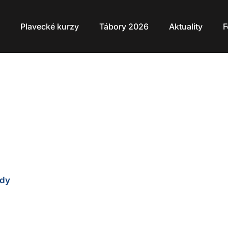
Plavecké kurzy
Tábory 2026
Aktuality
F
setiletých –
a
ídy