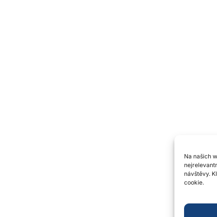
e
O nás
Historie
Blog
lavání
Trenéři & cvičitelé
Valná hromada
Plavecká statistika
Na našich 
Zásady používání souborů
nejrelevant
návštěvy. K
cookies
cookie.
Zpracování osobních údajů
 2024