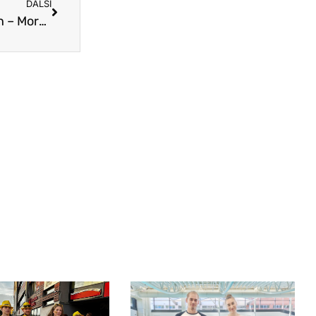
DALŠÍ
4 medaile na Zimním poháru ČR jedenáctiletých – Morava!