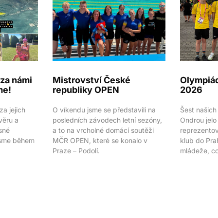
e za námi
Mistrovství České
Olympiád
me!
republiky OPEN
2026
a jejich
O víkendu jsme se představili na
Šest našich
věru a
posledních závodech letní sezóny,
Ondrou jelo
sné
a to na vrcholné domácí soutěži
reprezentova
 jsme během
MČR OPEN, které se konalo v
klub do Pra
Praze – Podolí.
mládeže, co