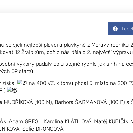
Face
se sjeli nejlepší plavci a plavkyně z Moravy ročníku 
ikovat 12 Žralokům, což z nás dělalo 2. největší výprav
osobní výkony padaly dolů stejně rychle jak sníh na c
ých 59 startů!
 získal
na 400 VZ, k tomu přidal 5. místo na 200 P
8.)
ucie MUDŘÍKOVÁ (100 M), Barbora ŠARMANOVÁ (100 P) a 
VJÁK, Adam GRESL, Karolína KLÁTILOVÁ, Matěj KUBIČÍK,
NÍKOVÁ, Sofie DRONGOVÁ.