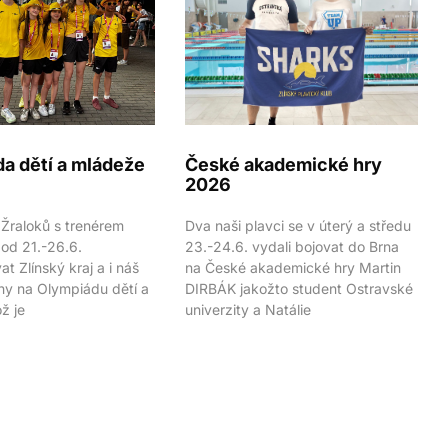
a dětí a mládeže
České akademické hry
2026
 Žraloků s trenérem
Dva naši plavci se v úterý a středu
 od 21.-26.6.
23.-24.6. vydali bojovat do Brna
t Zlínský kraj a i náš
na České akademické hry Martin
hy na Olympiádu dětí a
DIRBÁK jakožto student Ostravské
ž je
univerzity a Natálie