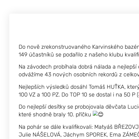
Do nově zrekonstruovaného Karvinského bazénu 
149 účastníků se podařilo z našeho klubu kvalif
Na
závodech probíhala dobrá nálada a nejlepší 
odvážíme 43 nových osobních rekordů z celkov
Nejlepších výsledků dosáhl Tomáš HUŤKA, který
100 VZ a 100 PZ. Do TOP 10 se dostal i na 50 P (
Do nejlepší desítky se probojovala děvčata L
které shodně braly 10. příčku
Na pohár se dále kvalifikovali: Matyáš BŘEZO
Julie NÁŠELOVÁ, Jáchym SPOREK, Ema ZÁMEČ