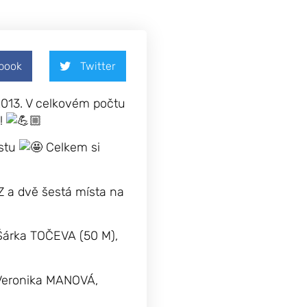
book
Twitter
2013. V celkovém počtu
u!
estu
Celkem si
Z a dvě šestá místa na
Šárka TOČEVA (50 M),
 Veronika MANOVÁ,