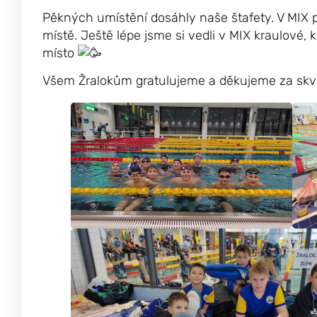
Pěkných umístění dosáhly naše štafety. V MIX po
místě. Ještě lépe jsme si vedli v MIX kraulové, 
místo
Všem Žralokům gratulujeme a děkujeme za skvě