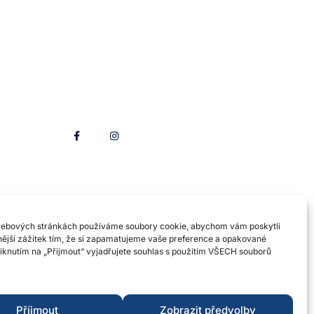
Sleduj nás
webových stránkách používáme soubory cookie, abychom vám poskytli
nější zážitek tím, že si zapamatujeme vaše preference a opakované
liknutím na „Přijmout“ vyjadřujete souhlas s použitím VŠECH souborů
Příjmout
Zobrazit předvolby
Made with ❤️ by Jakub Josef Forman​​