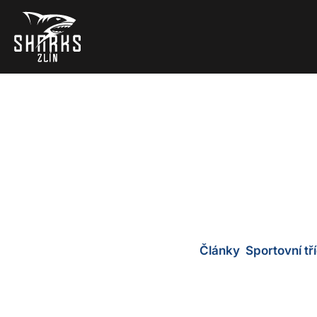
Zimní pohár ČR de
Morav
Články
,
Sportovní tř
5 prosince, 2023