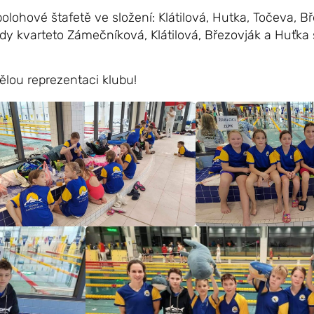
lohové štafetě ve složení: Klátilová, Hutka, Točeva, Bř
kdy kvarteto Zámečníková, Klátilová, Březovják a Huťka s
lou reprezentaci klubu!