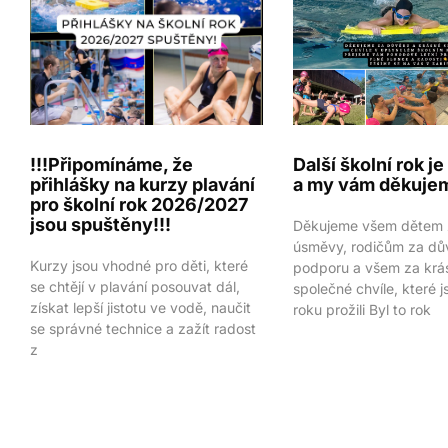
!!!Připomínáme, že
Další školní rok j
přihlášky na kurzy plavání
a my vám děkuje
pro školní rok 2026/2027
jsou spuštěny!!!
Děkujeme všem dětem z
úsměvy, rodičům za dů
Kurzy jsou vhodné pro děti, které
podporu a všem za krá
se chtějí v plavání posouvat dál,
společné chvíle, které
získat lepší jistotu ve vodě, naučit
roku prožili Byl to rok
se správné technice a zažít radost
z