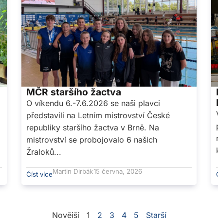
MČR staršího žactva
O víkendu 6.-7.6.2026 se naši plavci
představili na Letním mistrovství České
a
republiky staršího žactva v Brně. Na
mistrovství se probojovalo 6 našich
Žraloků...
Martin Dirbák
15 června, 2026
Číst více
Novější
1
2
3
4
5
Starší