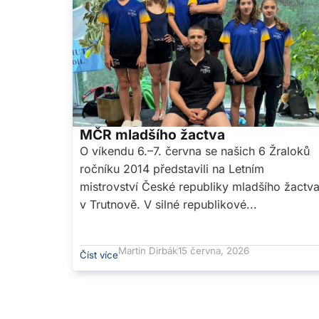
MČR mladšího žactva
O víkendu 6.–7. června se našich 6 Žraloků
ročníku 2014 představili na Letním
mistrovství České republiky mladšího žactv
v Trutnově. V silné republikové...
Martin Dirbák
15 června, 2026
Číst více