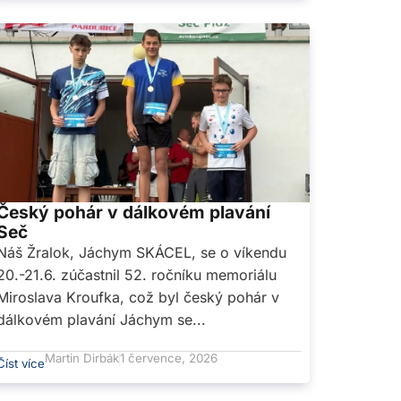
Český pohár v dálkovém plavání
Seč
Náš Žralok, Jáchym SKÁCEL, se o víkendu
20.-21.6. zúčastnil 52. ročníku memoriálu
Miroslava Kroufka, což byl český pohár v
dálkovém plavání Jáchym se...
Martin Dirbák
1 července, 2026
Číst více