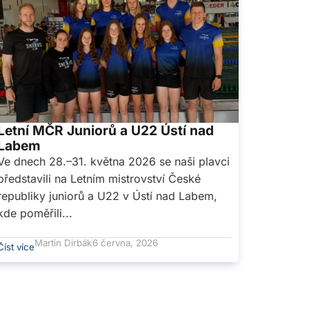
Letní MČR Juniorů a U22 Ústí nad
Labem
Ve dnech 28.–31. května 2026 se naši plavci
představili na Letním mistrovství České
republiky juniorů a U22 v Ústí nad Labem,
kde poměřili...
Martin Dirbák
6 června, 2026
Číst více