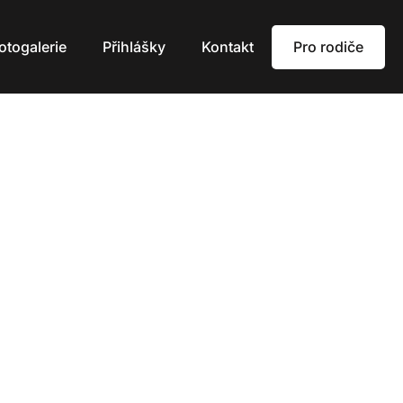
Pro rodiče
otogalerie
Přihlášky
Kontakt
Y
oci!"