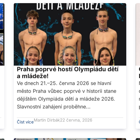
Praha poprvé hostí Olympiádu dětí
a mládeže!
Ve dnech 21.–25. června 2026 se hlavní
město Praha vůbec poprvé v historii stane
dějištěm Olympiáda dětí a mládeže 2026.
Slavnostní zahájení proběhne...
Martin Dirbák
22 června, 2026
Číst více