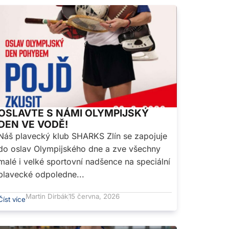
OSLAVTE S NÁMI OLYMPIJSKÝ
DEN VE VODĚ!
Náš plavecký klub SHARKS Zlín se zapojuje
do oslav Olympijského dne a zve všechny
malé i velké sportovní nadšence na speciální
plavecké odpoledne...
Martin Dirbák
15 června, 2026
Číst více