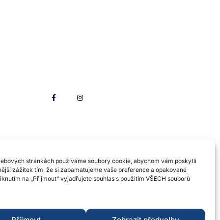
Sleduj nás
webových stránkách používáme soubory cookie, abychom vám poskytli
nější zážitek tím, že si zapamatujeme vaše preference a opakované
liknutím na „Přijmout“ vyjadřujete souhlas s použitím VŠECH souborů
Příjmout
Zobrazit předvolby