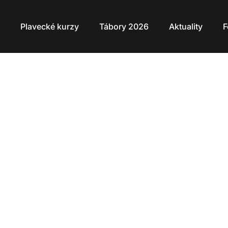
Plavecké kurzy
Tábory 2026
Aktuality
F
ZLÍN
AKTUALIT
 jsme? Žraloci! Co jsme? Žraloci! My jsme? Žral