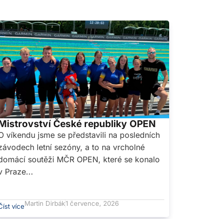
Mistrovství České republiky OPEN
O víkendu jsme se představili na posledních
závodech letní sezóny, a to na vrcholné
domácí soutěži MČR OPEN, které se konalo
v Praze...
Martin Dirbák
1 července, 2026
Číst více