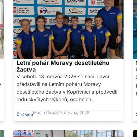
Letní pohár Moravy desetiletého
žactva
V sobotu 13. června 2026 se naši plavci
v
představili na Letním poháru Moravy
desetiletého žactva v Kopřivnici a předvedli
řadu skvělých výkonů, osobních...
Martin Dirbák
15 června, 2026
Číst více