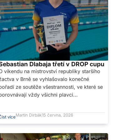
Sebastian Dlabaja třetí v DROP cupu
O víkendu na mistrovství republiky staršího
žactva v Brně se vyhlašovalo konečné
pořadí ze soutěže všestrannosti, ve které se
porovnávají vždy všichni plavci...
Martin Dirbák
15 června, 2026
Číst více