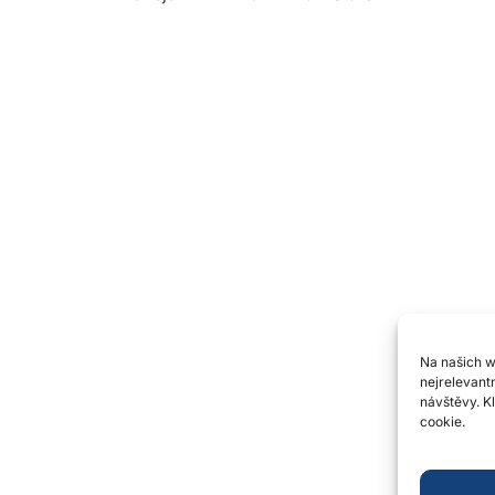
e
O nás
Historie
Blog
lavání
Trenéři & cvičitelé
Valná hromada
Plavecká statistika
Na našich 
Zásady používání souborů
nejrelevant
návštěvy. K
cookies
cookie.
Zpracování osobních údajů