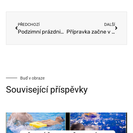
PŘEDCHOZÍ
DALŠÍ
Podzimní prázdniny – přípravka neplave!
Přípravka začne v ÚTERÝ 3.1.!
Buď v obraze
Související příspěvky