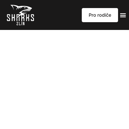
Pro rodiče
Poslední letošní
hodina proběhne
22.12.!