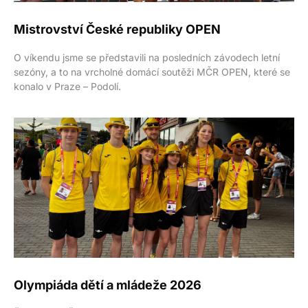
Mistrovství České republiky OPEN
O víkendu jsme se představili na posledních závodech letní
sezóny, a to na vrcholné domácí soutěži MČR OPEN, které se
konalo v Praze – Podolí.
Olympiáda dětí a mládeže 2026