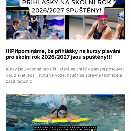
!!!Připomínáme, že přihlášky na kurzy plavání
pro školní rok 2026/2027 jsou spuštěny!!!
Kurzy jsou vhodné pro děti, které se chtějí v plavání posouvat
dál, získat lepší jistotu ve vodě, naučit se správné technice a
zažít radost z