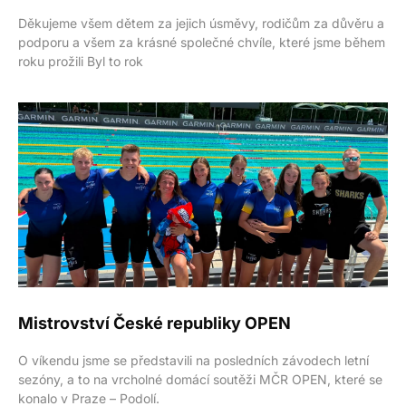
Děkujeme všem dětem za jejich úsměvy, rodičům za důvěru a
podporu a všem za krásné společné chvíle, které jsme během
roku prožili Byl to rok
Mistrovství České republiky OPEN
O víkendu jsme se představili na posledních závodech letní
sezóny, a to na vrcholné domácí soutěži MČR OPEN, které se
konalo v Praze – Podolí.