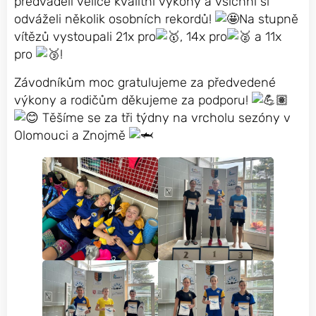
předváděli velice kvalitní výkony a všichni si
odváželi několik osobních rekordů!
Na stupně
vítězů vystoupali 21x pro
, 14x pro
a 11x
pro
!
Závodníkům moc gratulujeme za předvedené
výkony a rodičům děkujeme za podporu!
Těšíme se za tři týdny na vrcholu sezóny v
Olomouci a Znojmě