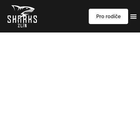
Pro rodiče
Krajský přebor
12 – 14ti letých
Prostějov