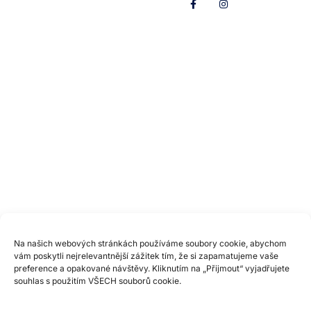
rodiče
Přihlášky
Historie
Přihlášky
Tábory
Blog
Aktuality
Trenéři &
Sportovní
cvičitelé
plavání
Valná
Kontakty
hromada
Plavecká
statistika
Zásady
používání
souborů
cookies
Zpracování
Na našich webových stránkách používáme soubory cookie, abychom
osobních
vám poskytli nejrelevantnější zážitek tím, že si zapamatujeme vaše
údajů
preference a opakované návštěvy. Kliknutím na „Přijmout“ vyjadřujete
souhlas s použitím VŠECH souborů cookie.