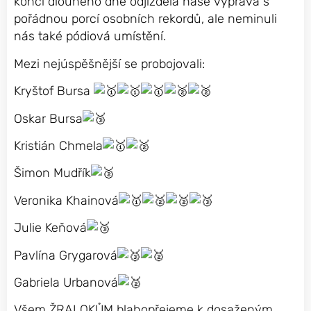
konci dlouhého dne odjížděla naše výprava s
pořádnou porcí osobních rekordů, ale neminuli
nás také pódiová umístění.
Mezi nejúspěšnější se probojovali:
Kryštof Bursa
Oskar Bursa
Kristián Chmela
Šimon Mudřík
Veronika Khainová
Julie Keňová
Pavlína Grygarová
Gabriela Urbanová
Všem ŽRALOKŮM blahopřejeme k dosaženým