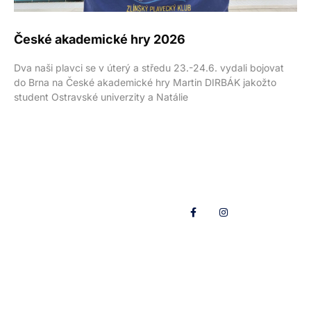
České akademické hry 2026
Dva naši plavci se v úterý a středu 23.-24.6. vydali bojovat
do Brna na České akademické hry Martin DIRBÁK jakožto
student Ostravské univerzity a Natálie
Přípravka
Informace
Pro
O nás
Sleduj nás
rodiče
Přihlášky
Historie
Přihlášky
Tábory
Blog
Aktuality
Trenéři &
Sportovní
cvičitelé
plavání
Valná
Kontakty
hromada