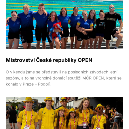
Mistrovství České republiky OPEN
O víkendu jsme se představili na posledních závodech letní
sezóny, a to na vrcholné domácí soutěži MČR OPEN, které se
konalo v Praze – Podolí.