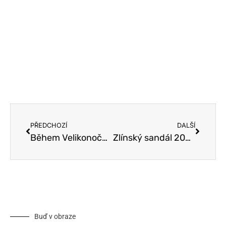
PŘEDCHOZÍ
DALŠÍ
Během Velikonočních prázdnin 28.3.-1.4. (čtvrtek-pondělí) nebude probíhat plavecká přípravka ani dospělé plavání . Užijte si jarní svátky plné krásného počasí
Zlínský sandál 2024
Buď v obraze