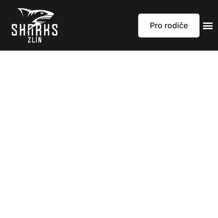
Pro rodiče
Cena
Brněnského
Draka