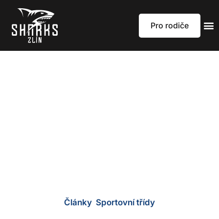
Pro rodiče
60. Vánoční
cena města Zlína
Články
,
Sportovní třídy