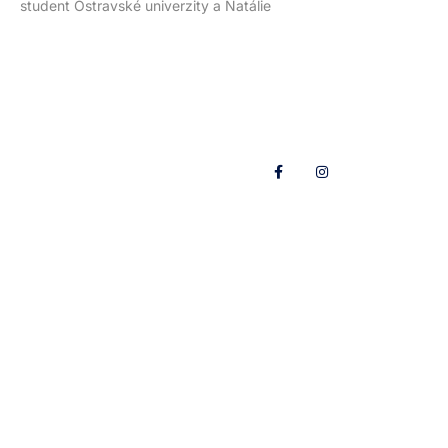
student Ostravské univerzity a Natálie
Přípravka
Informace
Pro
O nás
Sleduj nás
rodiče
Přihlášky
Historie
Přihlášky
Tábory
Blog
Aktuality
Trenéři &
Sportovní
cvičitelé
plavání
Valná
Kontakty
hromada
Plavecká
statistika
Zásady
používání
souborů