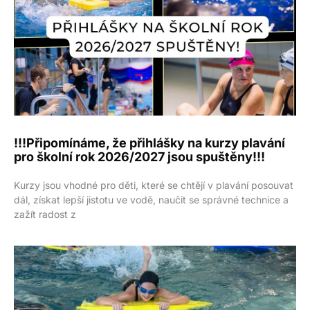
!!!Připomínáme, že přihlášky na kurzy plavání
pro školní rok 2026/2027 jsou spuštěny!!!
Kurzy jsou vhodné pro děti, které se chtějí v plavání posouvat
dál, získat lepší jistotu ve vodě, naučit se správné technice a
zažít radost z