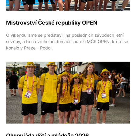
Mistrovství České republiky OPEN
O víkendu jsme se představili na posledních závodech letní
sezóny, a to na vrcholné domácí soutěži MČR OPEN, které se
konalo v Praze – Podolí.
Olympiáda dětí a mládeže 2026